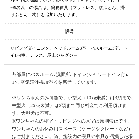
SEA（4名部屋：シングルベッド2台 + キングベッド1台）
※9名以上の場合は、簡易寝具（マットレス、敷ふとん、掛
けふとん、枕）を追加いたします。
設備
リビングダイニング、ベッドルーム3室、バスルーム3室、ト
イレ4室、テラス、屋上ジャグジー
各部屋にバスルーム､洗面所､トイレ(シャワートイレ付)､
TV､空気清浄機加湿器を完備しています｡
※ワンちゃんのみ可能で、小型犬（10kg未満）は3頭まで､
中型犬（25kg未満）は2頭まで同じ料金でご利用頂けま
す。大型犬は不可。
※ワンちゃんの寝室・リビングへの入室は原則禁止です。
ワンちゃんのお休み用スペース（ケージやクレートなど）
はご持参ください。尚、施設内の寝具や家具が汚損した場